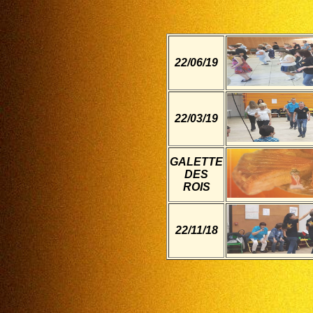
22/06/19
22/03/19
GALETTE
DES
ROIS
22/11/18