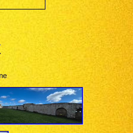
E
nne